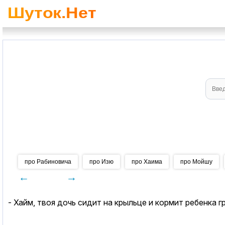
про Рабиновича
про Изю
про Хаима
про Мойшу
←
→
- Хайм, твоя дочь сидит на крыльце и кормит ребенка г