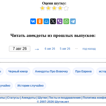
Оцени шутку:
Читать анекдоты из прошлых выпусков:
→
···
6 авг 26
5 авг 26
год назад
ы
Черный юмор
Анекдоты Про Вовочку
Про Евреев
исто
лучайно
Истории случайно
олы
|
Статусы
|
Анекдоты
|
Шутки
|
Тосты и поздравления
|
Политика конф
© 2007-2026 Шуток.нет