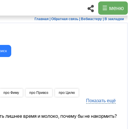
☰ меню
Главная
|
Обратная связь
|
Вебмастеру
|
В закладки
оиск
про Фиму
про Привоз
про Цилю
Показать ещё
есть лишнее время и молоко, почему бы не накормить?