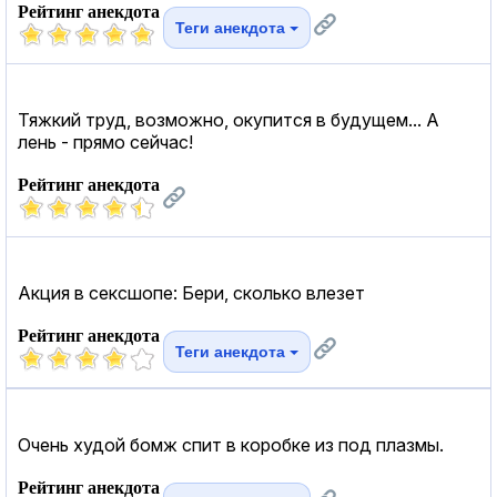
Рейтинг анекдота
Теги анекдота
Тяжкий труд, возможно, окупится в будущем... А
лень - прямо сейчас!
Рейтинг анекдота
Акция в сексшопе: Бери, сколько влезет
Рейтинг анекдота
Теги анекдота
Очень худой бомж спит в коробке из под плазмы.
Рейтинг анекдота