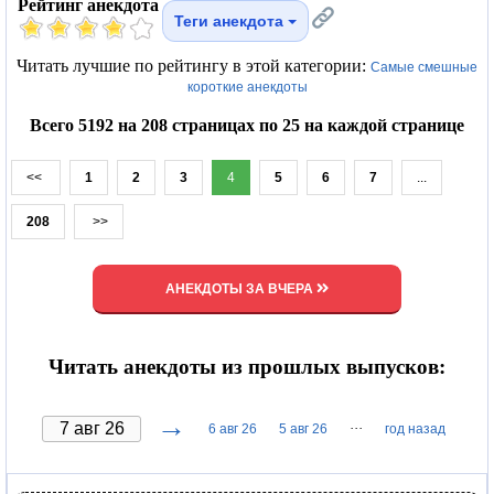
Рейтинг анекдота
Теги анекдота
Читать лучшие по рейтингу в этой категории:
Самые смешные
короткие анекдоты
Всего 5192 на 208 страницах по 25 на каждой странице
<<
1
2
3
4
5
6
7
...
208
>>
АНЕКДОТЫ ЗА ВЧЕРА
Читать анекдоты из прошлых выпусков:
→
···
6 авг 26
5 авг 26
год назад