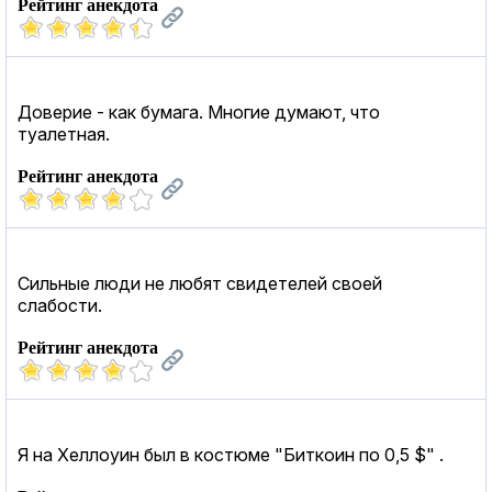
Рейтинг анекдота
Доверие - как бумага. Многие думают, что
туалетная.
Рейтинг анекдота
Сильные люди не любят свидетелей своей
слабости.
Рейтинг анекдота
Я на Хеллоуин был в костюме "Биткоин по 0,5 $" .