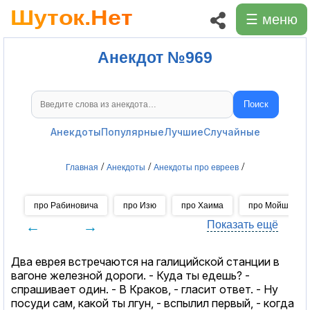
☰ меню
Анекдот №969
Поиск
Поиск анекдотов
Анекдоты
Популярные
Лучшие
Случайные
/
/
/
Главная
Анекдоты
Анекдоты про евреев
про Рабиновича
про Изю
про Хаима
про Мойшу
←
→
Показать ещё
Два еврея встречаются на галицийской станции в
вагоне железной дороги. - Куда ты едешь? -
спрашивает один. - В Краков, - гласит ответ. - Ну
посуди сам, какой ты лгун, - вспылил первый, - когда