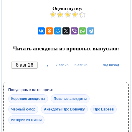
Оцени шутку:
Читать анекдоты из прошлых выпусков:
→
···
7 авг 26
6 авг 26
год назад
Популярные категории:
Короткие анекдоты
Пошлые анекдоты
Черный юмор
Анекдоты Про Вовочку
Про Евреев
истории из жизни