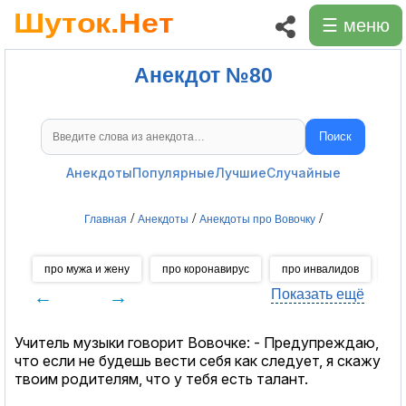
☰ меню
Анекдот №80
Поиск
Поиск анекдотов
Анекдоты
Популярные
Лучшие
Случайные
/
/
/
Главная
Анекдоты
Анекдоты про Вовочку
про мужа и жену
про коронавирус
про инвалидов
пр
←
→
Показать ещё
Учитель музыки говорит Вовочке: - Предупреждаю,
что если не будешь вести себя как следует, я скажу
твоим родителям, что у тебя есть талант.