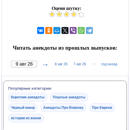
Оцени шутку:
Читать анекдоты из прошлых выпусков:
→
···
8 авг 26
7 авг 26
год назад
Популярные категории:
Короткие анекдоты
Пошлые анекдоты
Черный юмор
Анекдоты Про Вовочку
Про Евреев
истории из жизни