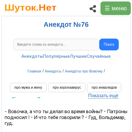
☰ меню
Анекдот №76
Поиск
Поиск анекдотов
Анекдоты
Популярные
Лучшие
Случайные
/
/
/
Главная
Анекдоты
Анекдоты про Вовочку
про мужа и жену
про коронавирус
про инвалидов
пр
←
→
Показать ещё
- Вовочка, а что ты делал во время войны? - Патроны
подносил ! - И что тебе говорили ? - Гуд, Вольдемар,
гуд.