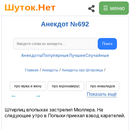
☰ меню
Анекдот №692
Поиск
Поиск анекдотов
Анекдоты
Популярные
Лучшие
Случайные
/
/
/
Главная
Анекдоты
Анекдоты про Штирлица
про мужа и жену
про коронавирус
про инвалидов
пр
←
→
Показать ещё
Штирлиц впопыхах застрелил Мюллера. На
следующее утро в Попыхи приехал взвод карателей.