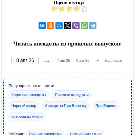
Оцени шутку:
Читать анекдоты из прошлых выпусков:
→
···
7 авг 26
6 авг 26
год назад
Популярные категории:
Короткие анекдоты
Пошлые анекдоты
Черный юмор
Анекдоты Про Вовочку
Про Евреев
истории из жизни
Рейтинг:
Лучшие анекдоты
Самые читаемые