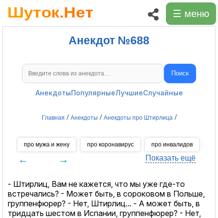
☰ меню
Анекдот №688
Поиск
Поиск анекдотов
Анекдоты
Популярные
Лучшие
Случайные
/
/
/
Главная
Анекдоты
Анекдоты про Штирлица
про мужа и жену
про коронавирус
про инвалидов
пр
←
→
Показать ещё
- Штирлиц, Вам не кажется, что мы уже где-то
встречались? - Может быть, в сороковом в Польше,
группенфюрер? - Нет, Штирлиц... - А может быть, в
тридцать шестом в Испании, группенфюрер? - Нет,