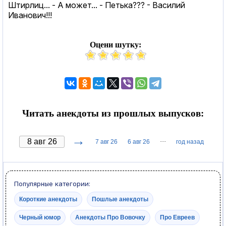
Штирлиц... - А может... - Петька??? - Василий
Иванович!!!
Оцени шутку:
Читать анекдоты из прошлых выпусков:
→
···
7 авг 26
6 авг 26
год назад
Популярные категории:
Короткие анекдоты
Пошлые анекдоты
Черный юмор
Анекдоты Про Вовочку
Про Евреев