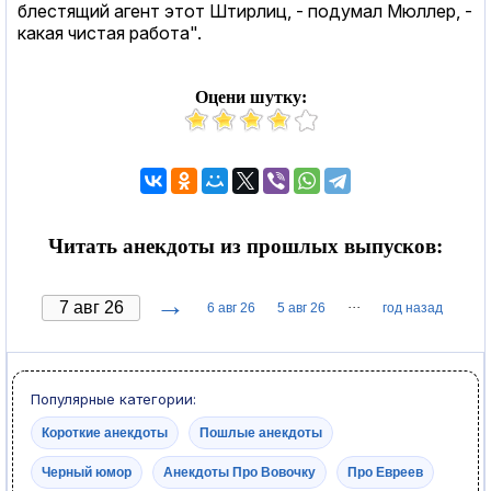
блестящий агент этот Штирлиц, - подумал Мюллер, -
какая чистая работа".
Оцени шутку:
Читать анекдоты из прошлых выпусков:
→
···
6 авг 26
5 авг 26
год назад
Популярные категории:
Короткие анекдоты
Пошлые анекдоты
Черный юмор
Анекдоты Про Вовочку
Про Евреев