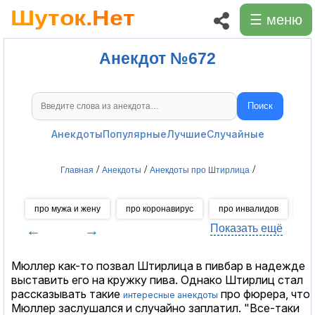
☰ меню
Анекдот №672
Поиск
Поиск анекдотов
Анекдоты
Популярные
Лучшие
Случайные
/
/
/
Главная
Анекдоты
Анекдоты про Штирлица
про мужа и жену
про коронавирус
про инвалидов
пр
←
→
Показать ещё
Мюллер как-то позвал Штирлица в пивбар в надежде
выставить его на кружку пива. Однако Штирлиц стал
рассказывать такие
про фюрера, что
интересные анекдоты
Мюллер заслушался и случайно заплатил. "Все-таки