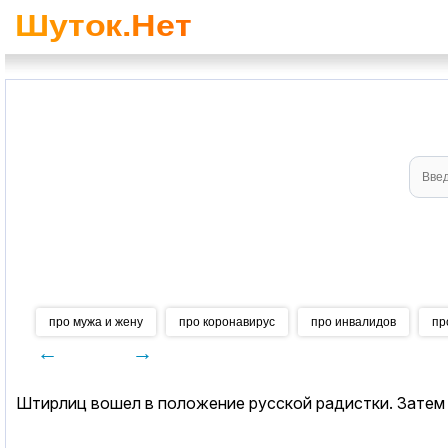
про мужа и жену
про коронавирус
про инвалидов
пр
←
→
Штирлиц вошел в положение русской радистки. Затем 