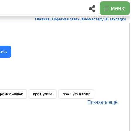
☰ меню
Главная
|
Обратная связь
|
Вебмастеру
|
В закладки
оиск
ро лесбиянок
про Путина
про Пупу и Лупу
Показать ещё