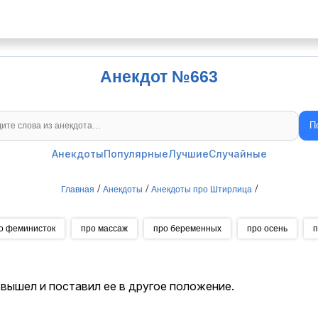
Анекдот №663
П
Поиск анекдотов
Анекдоты
Популярные
Лучшие
Случайные
/
/
/
Главная
Анекдоты
Анекдоты про Штирлица
о феминисток
про массаж
про беременных
про осень
п
вышел и поставил ее в другое положение.