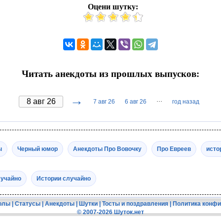
Оцени шутку:
Читать анекдоты из прошлых выпусков:
→
···
7 авг 26
6 авг 26
год назад
ы
Черный юмор
Анекдоты Про Вовочку
Про Евреев
исто
лучайно
Истории случайно
олы
|
Статусы
|
Анекдоты
|
Шутки
|
Тосты и поздравления
|
Политика конф
© 2007-2026 Шуток.нет