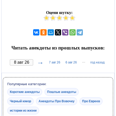
Оцени шутку:
Читать анекдоты из прошлых выпусков:
→
···
7 авг 26
6 авг 26
год назад
Популярные категории:
Короткие анекдоты
Пошлые анекдоты
Черный юмор
Анекдоты Про Вовочку
Про Евреев
истории из жизни