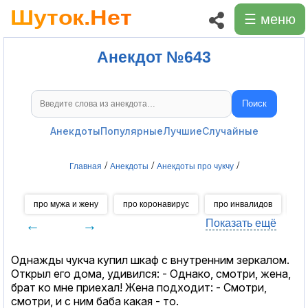
☰ меню
Анекдот №643
Поиск
Поиск анекдотов
Анекдоты
Популярные
Лучшие
Случайные
/
/
/
Главная
Анекдоты
Анекдоты про чукчу
про мужа и жену
про коронавирус
про инвалидов
пр
←
→
Показать ещё
Однажды чукча купил шкаф с внутренним зеркалом.
Открыл его дома, удивился: - Однако, смотри, жена,
брат ко мне приехал! Жена подходит: - Смотри,
смотри, и с ним баба какая - то.