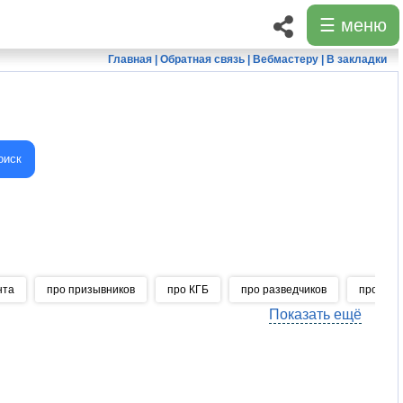
☰ меню
Главная
|
Обратная связь
|
Вебмастеру
|
В закладки
оиск
нта
про призывников
про КГБ
про разведчиков
про нов
Показать ещё