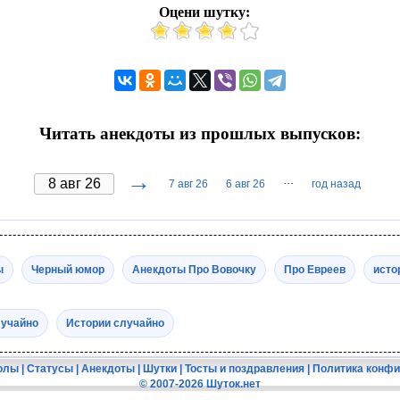
Оцени шутку:
Читать анекдоты из прошлых выпусков:
→
···
7 авг 26
6 авг 26
год назад
ы
Черный юмор
Анекдоты Про Вовочку
Про Евреев
исто
лучайно
Истории случайно
олы
|
Статусы
|
Анекдоты
|
Шутки
|
Тосты и поздравления
|
Политика конф
© 2007-2026 Шуток.нет