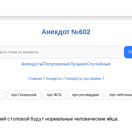
Анекдот №602
П
Поиск анекдотов
Анекдоты
Популярные
Лучшие
Случайные
/
/
/
Главная
Анекдоты
Анекдоты про армию
т
про Генералов
про ФСБ
про росгвардию
про лейтена
ашей столовой будут нормальные человеческие яйца.