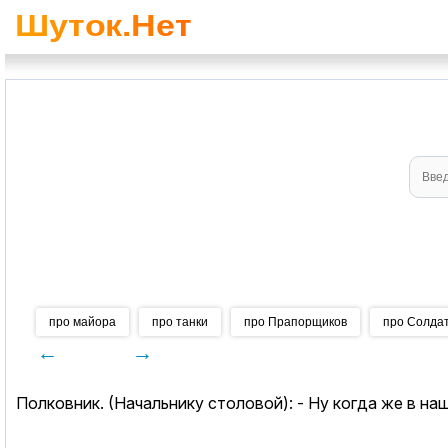
про майора
про танки
про Прапорщиков
про Солда
←
→
Полковник. (Начальнику столовой): - Ну когда же в н