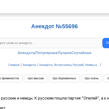
Анекдот №55696
П
Поиск анекдотов
Анекдоты
Популярные
Лучшие
Случайные
/
/
/
Главная
Анекдоты
Анекдоты: Встретились Русский, Немец и...
о феминисток
про массаж
про беременных
про осень
п
усские и немцы. К русским пошла партия "Опелей", а к н
ет.