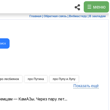
☰ меню
Главная
|
Обратная связь
|
Вебмастеру
|
В закладки
оиск
ро лесбиянок
про Путина
про Пупу и Лупу
Показать ещё
емцам — КамАЗы. Через пару лет...