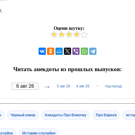
.
Оцени шутку:
Читать анекдоты из прошлых выпусков:
→
···
5 авг 26
4 авг 26
год назад
ы
Черный юмор
Анекдоты Про Вовочку
Про Евреев
исто
лучайно
Истории случайно