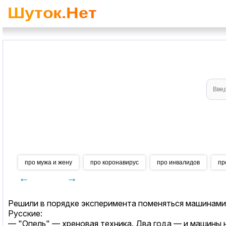
про мужа и жену
про коронавирус
про инвалидов
пр
←
→
Решили в порядке эксперимента поменяться машинами р
Русские:
— "Опель" — хреновая техника. Два года — и машины н