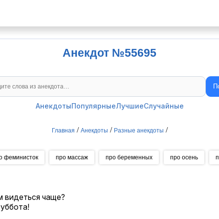
Анекдот №55695
П
Поиск анекдотов
Анекдоты
Популярные
Лучшие
Случайные
/
/
/
Главная
Анекдоты
Разные анекдоты
о феминисток
про массаж
про беременных
про осень
п
ем видеться чаще?
суббота!