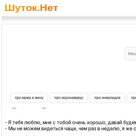
про мужа и жену
про коронавирус
про инвалидов
пр
←
→
- Я тебя люблю, мне с тобой очень хорошо, давай буд
- Мы не можем видеться чаще, чем раз в неделю, я же 