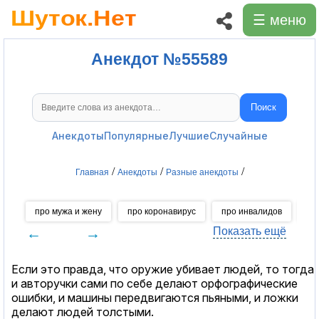
☰ меню
Анекдот №55589
Поиск
Поиск анекдотов
Анекдоты
Популярные
Лучшие
Случайные
/
/
/
Главная
Анекдоты
Разные анекдоты
про мужа и жену
про коронавирус
про инвалидов
пр
←
→
Показать ещё
Если это правда, что оружие убивает людей, то тогда
и авторучки сами по себе делают орфографические
ошибки, и машины передвигаются пьяными, и ложки
делают людей толстыми.