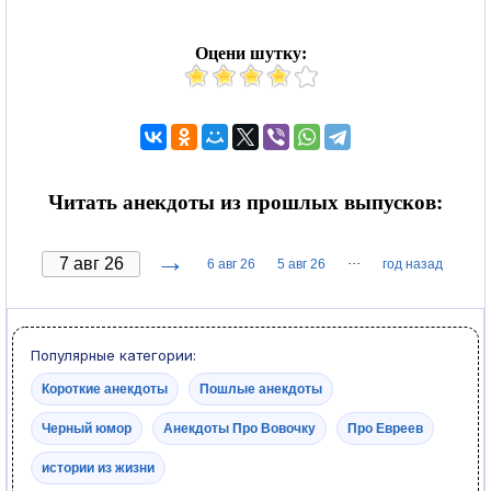
Оцени шутку:
Читать анекдоты из прошлых выпусков:
→
···
6 авг 26
5 авг 26
год назад
Популярные категории:
Короткие анекдоты
Пошлые анекдоты
Черный юмор
Анекдоты Про Вовочку
Про Евреев
истории из жизни