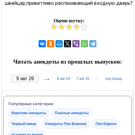
швейцар,приветливо распахивающий входную дверь?
Оцени шутку:
Читать анекдоты из прошлых выпусков:
→
···
8 авг 26
7 авг 26
год назад
Популярные категории:
Короткие анекдоты
Пошлые анекдоты
Черный юмор
Анекдоты Про Вовочку
Про Евреев
истории из жизни