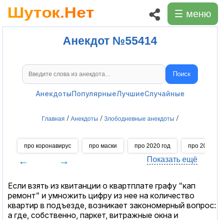
☰ меню
Анекдот №55414
Поиск
Поиск анекдотов
Анекдоты
Популярные
Лучшие
Случайные
/
/
/
Главная
Анекдоты
Злободневные анекдоты
про коронавирус
про маски
про 2020 год
про 2021 г
←
→
Показать ещё
Если взять из квитанции о квартплате графу "кап
ремонт" и умножить цифру из нее на количество
квартир в подъезде, возникает закономерный вопрос:
а где, собственно, паркет, витражные окна и