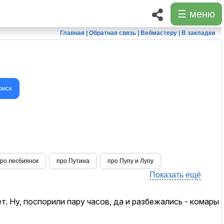
☰ меню
Главная
|
Обратная связь
|
Вебмастеру
|
В закладки
оиск
ро лесбиянок
про Путина
про Пупу и Лупу
Показать ещё
т. Ну, поспорили пару часов, да и разбежались - комары