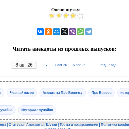
Оцени шутку:
Читать анекдоты из прошлых выпусков:
→
···
7 авг 26
6 авг 26
год назад
ы
Черный юмор
Анекдоты Про Вовочку
Про Евреев
исто
лучайно
Истории случайно
олы
|
Статусы
|
Анекдоты
|
Шутки
|
Тосты и поздравления
|
Политика конф