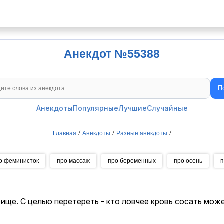
Анекдот №55388
П
Поиск анекдотов
Анекдоты
Популярные
Лучшие
Случайные
/
/
/
Главная
Анекдоты
Разные анекдоты
о феминисток
про массаж
про беременных
про осень
п
ище. С целью перетереть - кто ловчее кровь сосать може