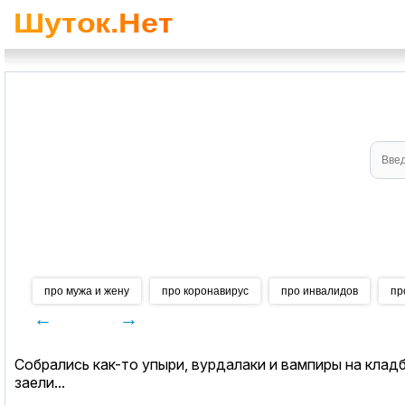
про мужа и жену
про коронавирус
про инвалидов
пр
←
→
Собрались как-то упыри, вурдалаки и вампиры на кладб
заели...