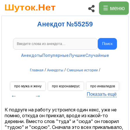
☰ меню
Анекдот №55259
Поиск
Поиск анекдотов
Анекдоты
Популярные
Лучшие
Случайные
/
/
/
Главная
Анекдоты
Смешные истории
про мужа и жену
про коронавирус
про инвалидов
пр
←
→
Показать ещё
К подруге на работу устроился один кекс, уже не
помню, откуда он приехал, вроде из какой-то
деревни. Вместо слов "туда" и "сюда" он говорил
"тудою" и "сюдою". Сначала это всех прикалывало,