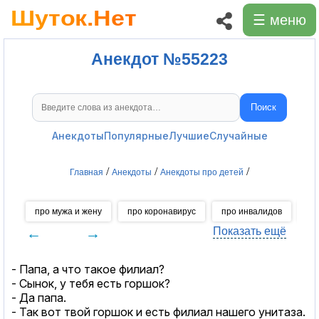
☰ меню
Анекдот №55223
Поиск
Поиск анекдотов
Анекдоты
Популярные
Лучшие
Случайные
/
/
/
Главная
Анекдоты
Анекдоты про детей
про мужа и жену
про коронавирус
про инвалидов
пр
←
→
Показать ещё
- Папа, а что такое филиал?
- Сынок, у тебя есть горшок?
- Да папа.
- Так вот твой горшок и есть филиал нашего унитаза.