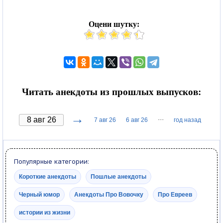
Оцени шутку:
Читать анекдоты из прошлых выпусков:
→
···
7 авг 26
6 авг 26
год назад
Популярные категории:
Короткие анекдоты
Пошлые анекдоты
Черный юмор
Анекдоты Про Вовочку
Про Евреев
истории из жизни