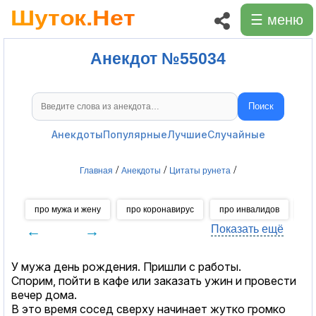
☰ меню
Анекдот №55034
Поиск
Поиск анекдотов
Анекдоты
Популярные
Лучшие
Случайные
/
/
/
Главная
Анекдоты
Цитаты рунета
про мужа и жену
про коронавирус
про инвалидов
пр
←
→
Показать ещё
У мужа день рождения. Пришли с работы.
Спорим, пойти в кафе или заказать ужин и провести
вечер дома.
В это время сосед сверху начинает жутко громко