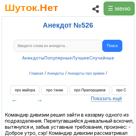
☰ меню
Анекдот №526
Поиск
Поиск анекдотов
Анекдоты
Популярные
Лучшие
Случайные
/
/
/
Главная
Анекдоты
Анекдоты про армию
про майора
про танки
про Прапорщиков
про Солда
←
→
Показать ещё
Командир дивизии решил зайти в казарму одного из
подразделения. Перепугавшийся дневальный вскочил,
вытянулся и, забыв уставные требования, произнес: -
Доброе утро, сэр! Командир дивизии рассматривал