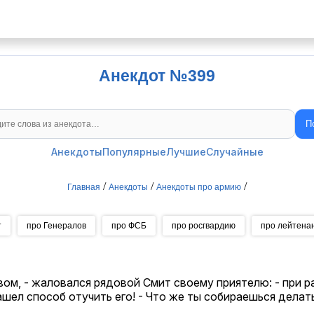
Анекдот №399
П
Поиск анекдотов
Анекдоты
Популярные
Лучшие
Случайные
/
/
/
Главная
Анекдоты
Анекдоты про армию
т
про Генералов
про ФСБ
про росгвардию
про лейтена
ом, - жаловался рядовой Смит своему приятелю: - при р
ашел способ отучить его! - Что же ты собираешься делать