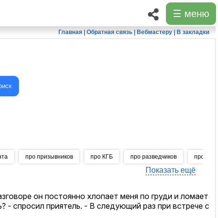
☰ меню
Главная
|
Обратная связь
|
Вебмастеру
|
В закладки
оиск
нта
про призывников
про КГБ
про разведчиков
про нов
Показать ещё
азговоре он постоянно хлопает меня по груди и ломает
? - спросил приятель. - В следующий раз при встрече с