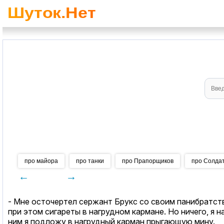
про майора
про танки
про Прапорщиков
про Солда
←
→
- Мне осточертел сержант Брукс со своим панибратств
при этом сигареты в нагрудном кармане. Но ничего, я н
ним я подложу в нагрудный карман прыгающую мину.