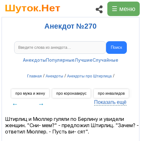
☰ меню
Анекдот №270
Поиск
Поиск анекдотов
Анекдоты
Популярные
Лучшие
Случайные
/
/
/
Главная
Анекдоты
Анекдоты про Штирлица
про мужа и жену
про коронавирус
про инвалидов
пр
←
→
Показать ещё
Штирлиц и Мюллер гуляли по Берлину и увидели
женщин. "Сни- мем?" - предложил Штирлиц. "Зачем? -
ответил Мюллер. - Пусть ви- сят".