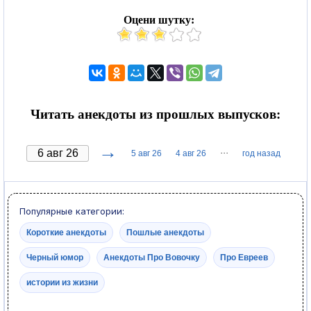
Оцени шутку:
Читать анекдоты из прошлых выпусков:
→
···
5 авг 26
4 авг 26
год назад
Популярные категории:
Короткие анекдоты
Пошлые анекдоты
Черный юмор
Анекдоты Про Вовочку
Про Евреев
истории из жизни