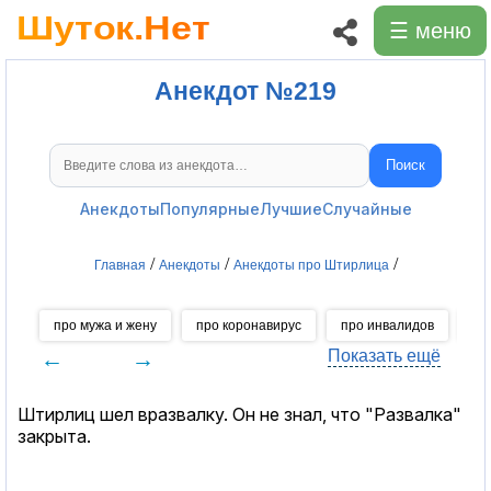
☰ меню
Анекдот №219
Поиск
Поиск анекдотов
Анекдоты
Популярные
Лучшие
Случайные
/
/
/
Главная
Анекдоты
Анекдоты про Штирлица
про мужа и жену
про коронавирус
про инвалидов
пр
←
→
Показать ещё
Штирлиц шел вразвалку. Он не знал, что "Развалка"
закрыта.