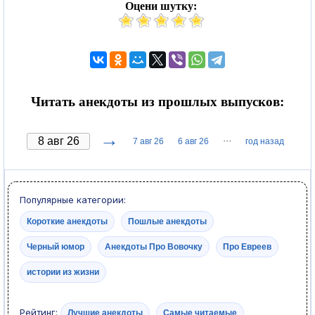
Оцени шутку:
Читать анекдоты из прошлых выпусков:
→
···
7 авг 26
6 авг 26
год назад
Популярные категории:
Короткие анекдоты
Пошлые анекдоты
Черный юмор
Анекдоты Про Вовочку
Про Евреев
истории из жизни
Рейтинг:
Лучшие анекдоты
Самые читаемые