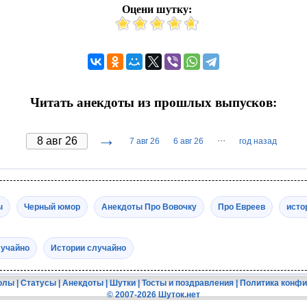
Оцени шутку:
Читать анекдоты из прошлых выпусков:
→
···
7 авг 26
6 авг 26
год назад
ы
Черный юмор
Анекдоты Про Вовочку
Про Евреев
исто
лучайно
Истории случайно
олы
|
Статусы
|
Анекдоты
|
Шутки
|
Тосты и поздравления
|
Политика конф
© 2007-2026 Шуток.нет