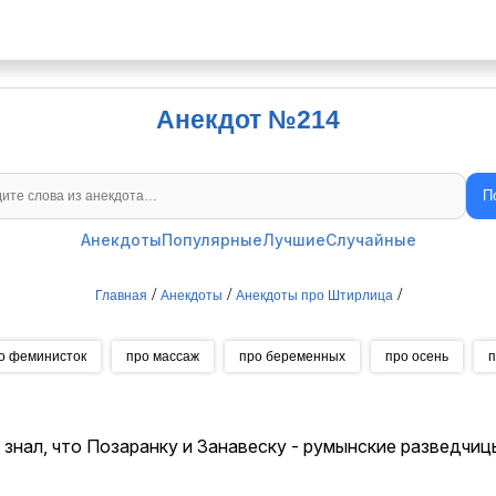
Анекдот №214
П
Поиск анекдотов
Анекдоты
Популярные
Лучшие
Случайные
/
/
/
Главная
Анекдоты
Анекдоты про Штирлица
о феминисток
про массаж
про беременных
про осень
п
 знал, что Позаранку и Занавеску - румынские разведчиц