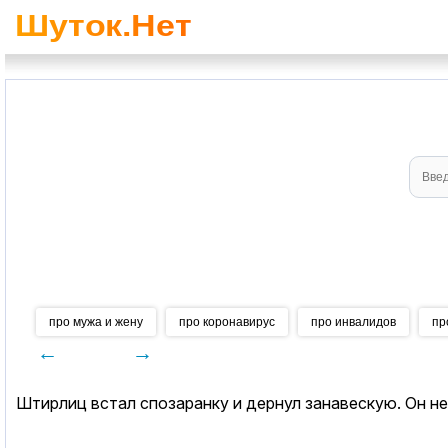
про мужа и жену
про коронавирус
про инвалидов
пр
←
→
Штирлиц встал спозаранку и дернул занавескую. Он не