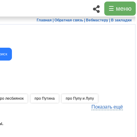
☰ меню
Главная
|
Обратная связь
|
Вебмастеру
|
В закладки
оиск
ро лесбиянок
про Путина
про Пупу и Лупу
Показать ещё
ы.