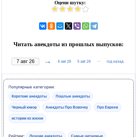
Оцени шутку:
Читать анекдоты из прошлых выпусков:
→
···
6 авг 26
5 авг 26
год назад
Популярные категории:
Короткие анекдоты
Пошлые анекдоты
Черный юмор
Анекдоты Про Вовочку
Про Евреев
истории из жизни
Рейтинг:
Лучшие анекдоты
Самые читаемые