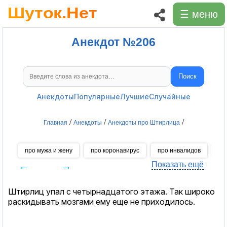
☰ меню
Анекдот №206
Поиск
Поиск анекдотов
Анекдоты
Популярные
Лучшие
Случайные
/
/
/
Главная
Анекдоты
Анекдоты про Штирлица
про мужа и жену
про коронавирус
про инвалидов
пр
←
→
Показать ещё
Штирлиц упал с четырнадцатого этажа. Так широко
раскидывать мозгами ему еще не приходилось.