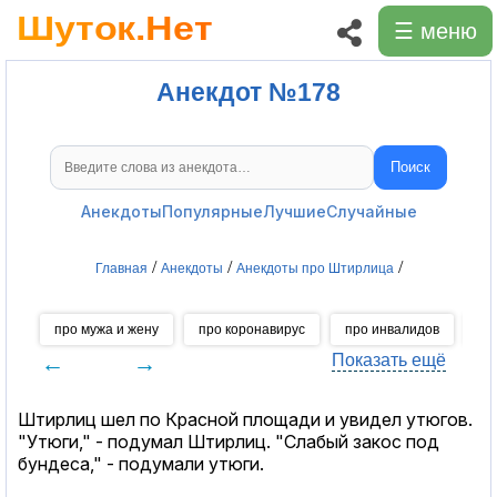
☰ меню
Анекдот №178
Поиск
Поиск анекдотов
Анекдоты
Популярные
Лучшие
Случайные
/
/
/
Главная
Анекдоты
Анекдоты про Штирлица
про мужа и жену
про коронавирус
про инвалидов
пр
←
→
Показать ещё
Штирлиц шел по Красной площади и увидел утюгов.
"Утюги," - подумал Штирлиц. "Слабый закос под
бундеса," - подумали утюги.