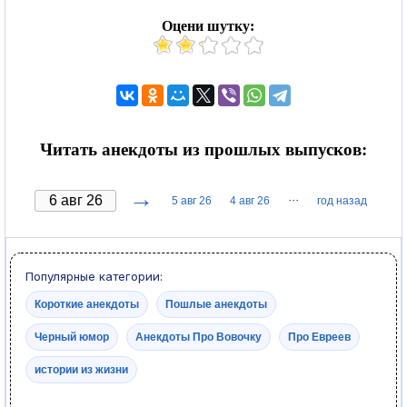
Оцени шутку:
Читать анекдоты из прошлых выпусков:
→
···
5 авг 26
4 авг 26
год назад
Популярные категории:
Короткие анекдоты
Пошлые анекдоты
Черный юмор
Анекдоты Про Вовочку
Про Евреев
истории из жизни