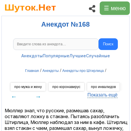
☰ меню
Анекдот №168
Поиск
Поиск анекдотов
Анекдоты
Популярные
Лучшие
Случайные
/
/
/
Главная
Анекдоты
Анекдоты про Штирлица
про мужа и жену
про коронавирус
про инвалидов
пр
←
→
Показать ещё
Мюллер знал, что русские, размешав сахар,
оставляют ложку в стакане. Пытаясь разоблачить
Штирлица, Мюллер наблюдал за ним в кафе. Штирлиц
взял стакан с чаем, размешал сахар, вынул ложечку,