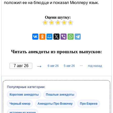
положил ее на блюдце и показал Мюллеру язык.
Оцени шутку:
Читать анекдоты из прошлых выпусков:
→
···
6 авг 26
5 авг 26
год назад
Популярные категории:
Короткие анекдоты
Пошлые анекдоты
Черный юмор
Анекдоты Про Вовочку
Про Евреев
истории из жизни