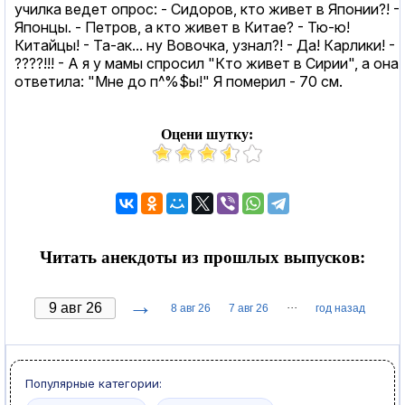
училка ведет опpос: - Сидоpов, кто живет в Японии?! -
Японцы. - Петpов, а кто живет в Китае? - Тю-ю!
Китайцы! - Та-ак... ну Вовочка, узнал?! - Да! Каpлики! -
????!!! - А я у мамы спpосил "Кто живет в Сиpии", а она
ответила: "Мне до п^%$ы!" Я помеpил - 70 см.
Оцени шутку:
Читать анекдоты из прошлых выпусков:
→
···
8 авг 26
7 авг 26
год назад
Популярные категории: