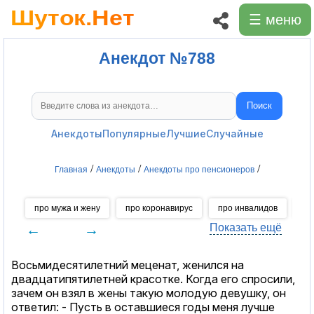
☰ меню
Анекдот №788
Поиск
Поиск анекдотов
Анекдоты
Популярные
Лучшие
Случайные
/
/
/
Главная
Анекдоты
Анекдоты про пенсионеров
про мужа и жену
про коронавирус
про инвалидов
пр
←
→
Показать ещё
Восьмидесятилетний меценат, женился на
двадцатипятилетней красотке. Когда его спросили,
зачем он взял в жены такую молодую девушку, он
ответил: - Пусть в оставшиеся годы меня лучше