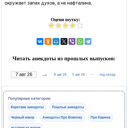
окружает запах духов, а не нафталина.
Оцени шутку:
Читать анекдоты из прошлых выпусков:
→
···
6 авг 26
5 авг 26
год назад
Популярные категории:
Короткие анекдоты
Пошлые анекдоты
Черный юмор
Анекдоты Про Вовочку
Про Евреев
истории из жизни