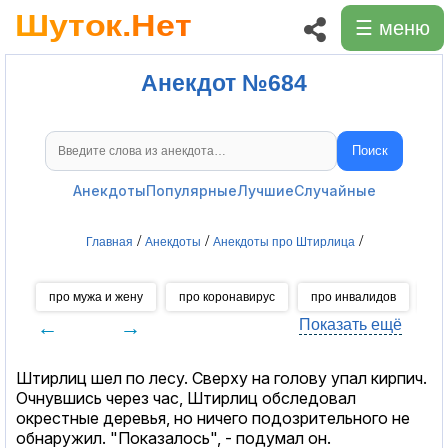
☰ меню
Анекдот №684
Поиск
Поиск анекдотов
Анекдоты
Популярные
Лучшие
Случайные
/
/
/
Главная
Анекдоты
Анекдоты про Штирлица
про мужа и жену
про коронавирус
про инвалидов
пр
←
→
Показать ещё
Штирлиц шел по лесу. Сверху на голову упал кирпич.
Очнувшись через час, Штирлиц обследовал
окрестные деревья, но ничего подозрительного не
обнаружил. "Показалось", - подумал он.