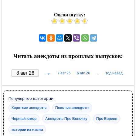
Оцени шутку:
Читать анекдоты из прошлых выпусков:
→
···
7 авг 26
6 авг 26
год назад
Популярные категории:
Короткие анекдоты
Пошлые анекдоты
Черный юмор
Анекдоты Про Вовочку
Про Евреев
истории из жизни