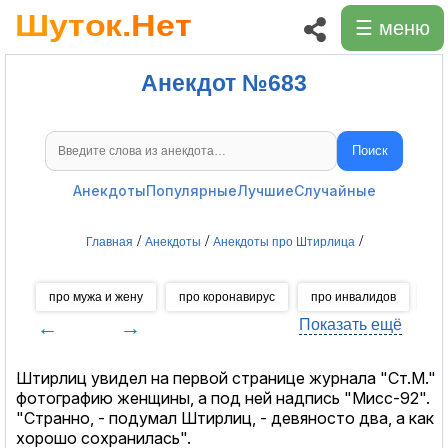
☰ меню
Анекдот №683
Поиск
Поиск анекдотов
Анекдоты
Популярные
Лучшие
Случайные
/
/
/
Главная
Анекдоты
Анекдоты про Штирлица
про мужа и жену
про коронавирус
про инвалидов
пр
←
→
Показать ещё
Штирлиц увидел на первой странице журнала "Ст.М."
фотографию женщины, а под ней надпись "Мисс-92".
"Странно, - подумал Штирлиц, - девяносто два, а как
хорошо сохранилась".