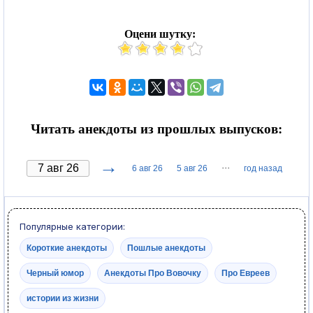
Оцени шутку:
Читать анекдоты из прошлых выпусков:
→
···
6 авг 26
5 авг 26
год назад
Популярные категории:
Короткие анекдоты
Пошлые анекдоты
Черный юмор
Анекдоты Про Вовочку
Про Евреев
истории из жизни