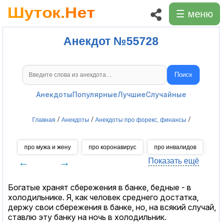
☰ меню
Анекдот №55728
Поиск
Поиск анекдотов
Анекдоты
Популярные
Лучшие
Случайные
/
/
/
Главная
Анекдоты
Анекдоты про форекс, финансы
про мужа и жену
про коронавирус
про инвалидов
пр
←
→
Показать ещё
Богатые хранят сбережения в банке, бедные - в
холодильнике. Я, как человек среднего достатка,
держу свои сбережения в банке, но, на всякий случай,
ставлю эту банку на ночь в холодильник.