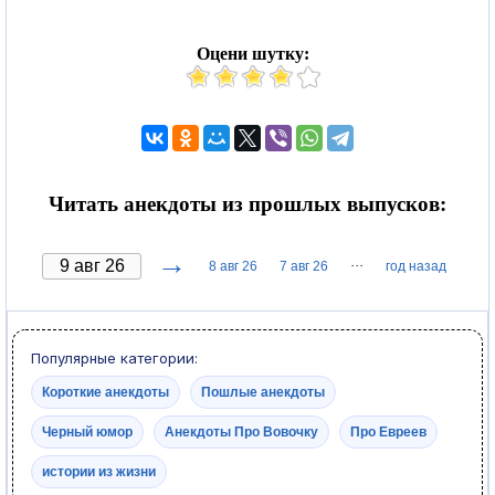
Оцени шутку:
Читать анекдоты из прошлых выпусков:
→
···
8 авг 26
7 авг 26
год назад
Популярные категории:
Короткие анекдоты
Пошлые анекдоты
Черный юмор
Анекдоты Про Вовочку
Про Евреев
истории из жизни