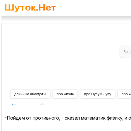
длинные анекдоты
про жизнь
про Пупу и Лупу
про х
←
→
-Пойдем от противного, - сказал математик физику, и