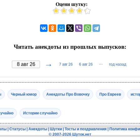
Оцени шутку:
Читать анекдоты из прошлых выпусков:
→
···
7 авг 26
6 авг 26
год назад
ы
Черный юмор
Анекдоты Про Вовочку
Про Евреев
исто
лучайно
Истории случайно
олы
|
Статусы
|
Анекдоты
|
Шутки
|
Тосты и поздравления
|
Политика конф
© 2007-2026 Шуток.нет