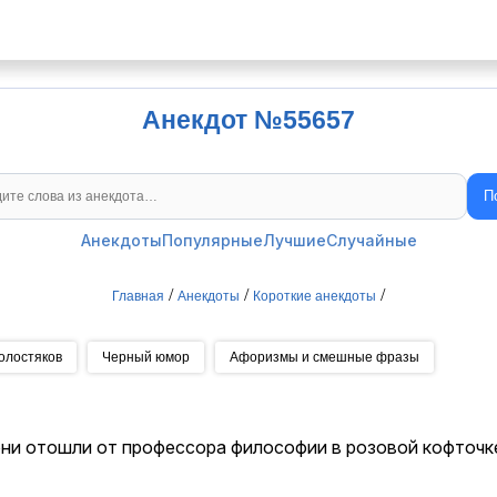
Анекдот №55657
П
Поиск анекдотов
Анекдоты
Популярные
Лучшие
Случайные
/
/
/
Главная
Анекдоты
Короткие анекдоты
олостяков
Черный юмор
Афоризмы и смешные фразы
 они отошли от профессора философии в розовой кофточк