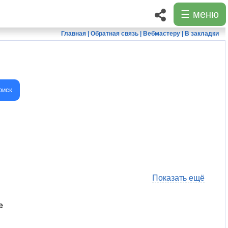
☰ меню
Главная
|
Обратная связь
|
Вебмастеру
|
В закладки
оиск
Показать ещё
е