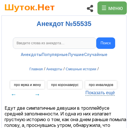
☰ меню
Анекдот №55535
Поиск
Поиск анекдотов
Анекдоты
Популярные
Лучшие
Случайные
/
/
/
Главная
Анекдоты
Смешные истории
про мужа и жену
про коронавирус
про инвалидов
пр
←
→
Показать ещё
Едут две симпатичные девушки в троллейбусе
средней заполненности. И одна из них излагает
грустную историю о том, как она днем раньше помыла
голову, а, проснувшись утром, обнаружила, что