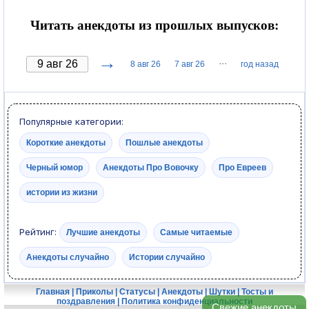
Читать анекдоты из прошлых выпусков:
→
···
8 авг 26
7 авг 26
год назад
Популярные категории:
Короткие анекдоты
Пошлые анекдоты
Черный юмор
Анекдоты Про Вовочку
Про Евреев
истории из жизни
Рейтинг:
Лучшие анекдоты
Самые читаемые
Анекдоты случайно
Истории случайно
Главная
|
Приколы
|
Статусы
|
Анекдоты
|
Шутки
|
Тосты и
поздравления
|
Политика конфиденциальности
Свежие анекдоты