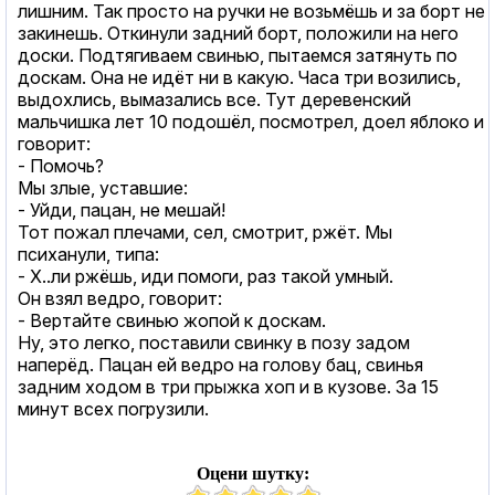
лишним. Так просто на ручки не возьмёшь и за борт не
закинешь. Откинули задний борт, положили на него
доски. Подтягиваем свинью, пытаемся затянуть по
доскам. Она не идёт ни в какую. Часа три возились,
выдохлись, вымазались все. Тут деревенский
мальчишка лет 10 подошёл, посмотрел, доел яблоко и
говорит:
- Помочь?
Мы злые, уставшие:
- Уйди, пацан, не мешай!
Тот пожал плечами, сел, смотрит, ржёт. Мы
психанули, типа:
- Х..ли ржёшь, иди помоги, раз такой умный.
Он взял ведро, говорит:
- Вертайте свинью жопой к доскам.
Ну, это легко, поставили свинку в позу задом
наперёд. Пацан ей ведро на голову бац, свинья
задним ходом в три прыжка хоп и в кузове. За 15
минут всех погрузили.
Оцени шутку: