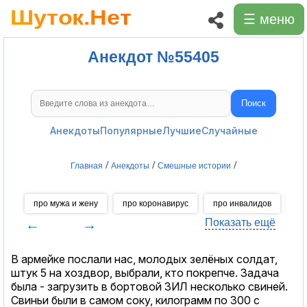
☰ меню
Анекдот №55405
Поиск
Поиск анекдотов
Анекдоты
Популярные
Лучшие
Случайные
/
/
/
Главная
Анекдоты
Смешные истории
про мужа и жену
про коронавирус
про инвалидов
пр
←
→
Показать ещё
В армейке послали нас, молодых зелёных солдат,
штук 5 на хоздвор, выбрали, кто покрепче. Задача
была - загрузить в бортовой ЗИЛ несколько свиней.
Свиньи были в самом соку, килограмм по 300 с