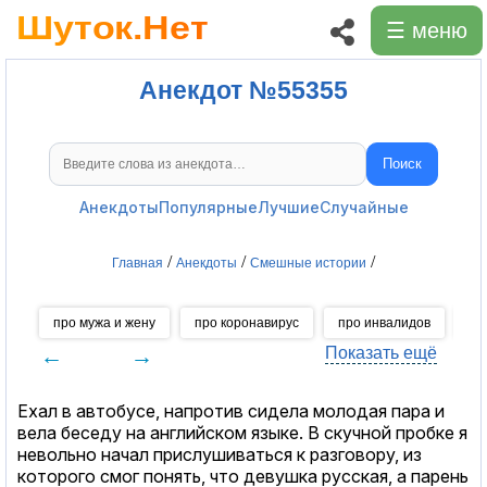
☰ меню
Анекдот №55355
Поиск
Поиск анекдотов
Анекдоты
Популярные
Лучшие
Случайные
/
/
/
Главная
Анекдоты
Смешные истории
про мужа и жену
про коронавирус
про инвалидов
пр
←
→
Показать ещё
Ехал в автобусе, напротив сидела молодая пара и
вела беседу на английском языке. В скучной пробке я
невольно начал прислушиваться к разговору, из
которого смог понять, что девушка русская, а парень