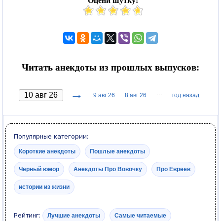
Оцени шутку:
Читать анекдоты из прошлых выпусков:
→
···
9 авг 26
8 авг 26
год назад
Популярные категории:
Короткие анекдоты
Пошлые анекдоты
Черный юмор
Анекдоты Про Вовочку
Про Евреев
истории из жизни
Рейтинг:
Лучшие анекдоты
Самые читаемые