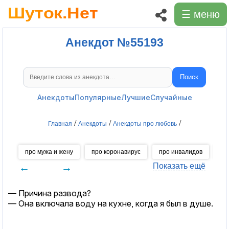
☰ меню
Анекдот №55193
Поиск
Поиск анекдотов
Анекдоты
Популярные
Лучшие
Случайные
/
/
/
Главная
Анекдоты
Анекдоты про любовь
про мужа и жену
про коронавирус
про инвалидов
пр
←
→
Показать ещё
— Причина развода?
— Она включала воду на кухне, когда я был в душе.