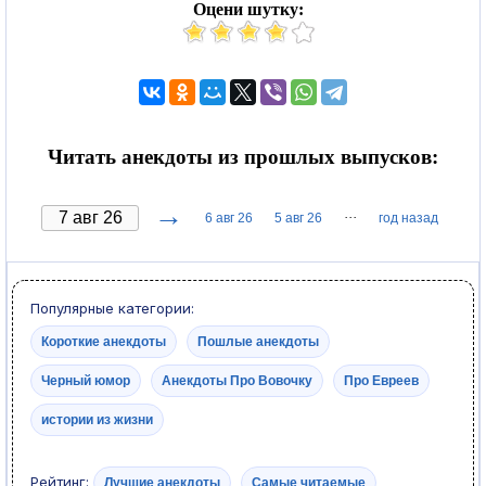
Оцени шутку:
Читать анекдоты из прошлых выпусков:
→
···
6 авг 26
5 авг 26
год назад
Популярные категории:
Короткие анекдоты
Пошлые анекдоты
Черный юмор
Анекдоты Про Вовочку
Про Евреев
истории из жизни
Рейтинг:
Лучшие анекдоты
Самые читаемые