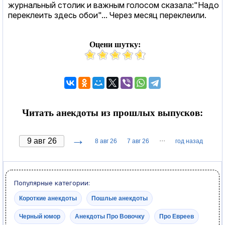
журнальный столик и важным голосом сказала:"Надо
переклеить здесь обои"... Через месяц переклеили.
Оцени шутку:
Читать анекдоты из прошлых выпусков:
→
···
8 авг 26
7 авг 26
год назад
Популярные категории:
Короткие анекдоты
Пошлые анекдоты
Черный юмор
Анекдоты Про Вовочку
Про Евреев