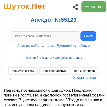
☰ меню
Анекдот №55129
Поиск
Поиск анекдотов
Анекдоты
Популярные
Лучшие
Случайные
/
/
/
Главная
Анекдоты
Смешные истории
про мужа и жену
про коронавирус
про инвалидов
пр
←
→
Показать ещё
Недавно познакомился с девушкой. Предложил
прийти в гости. Ну, и как любой гостеприимный хозяин
сказал: "Чувствуй себя как дома." Тогда она зашла в
гостинную, села на диван, закинула ноги на