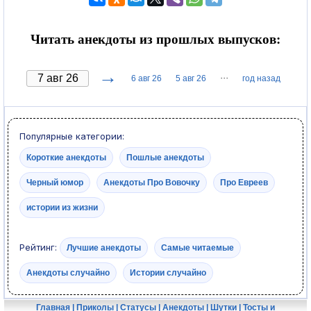
Читать анекдоты из прошлых выпусков:
→
···
6 авг 26
5 авг 26
год назад
Популярные категории:
Короткие анекдоты
Пошлые анекдоты
Черный юмор
Анекдоты Про Вовочку
Про Евреев
истории из жизни
Рейтинг:
Лучшие анекдоты
Самые читаемые
Анекдоты случайно
Истории случайно
Главная
|
Приколы
|
Статусы
|
Анекдоты
|
Шутки
|
Тосты и