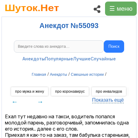
☰ меню
Анекдот №55093
Поиск
Поиск анекдотов
Анекдоты
Популярные
Лучшие
Случайные
/
/
/
Главная
Анекдоты
Смешные истории
про мужа и жену
про коронавирус
про инвалидов
пр
←
→
Показать ещё
Ехал тут недавно на такси, водитель попался
молодой парень, разговорчивый, запомнилась одна
его история.. далее с его слов.
Приехал я как-то на заказ, там бабулька старенькая,