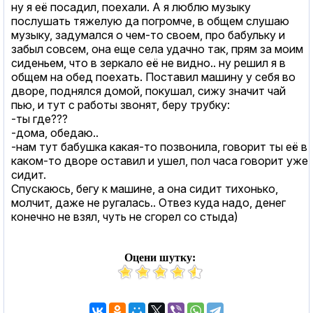
ну я её посадил, поехали. А я люблю музыку
послушать тяжелую да погромче, в общем слушаю
музыку, задумался о чем-то своем, про бабульку и
забыл совсем, она еще села удачно так, прям за моим
сиденьем, что в зеркало её не видно.. ну решил я в
общем на обед поехать. Поставил машину у себя во
дворе, поднялся домой, покушал, сижу значит чай
пью, и тут с работы звонят, беру трубку:
-ты где???
-дома, обедаю..
-нам тут бабушка какая-то позвонила, говорит ты её в
каком-то дворе оставил и ушел, пол часа говорит уже
сидит.
Спускаюсь, бегу к машине, а она сидит тихонько,
молчит, даже не ругалась.. Отвез куда надо, денег
конечно не взял, чуть не сгорел со стыда)
Оцени шутку: