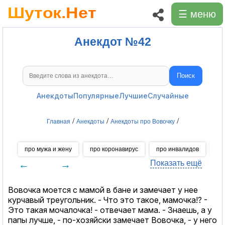
☰ меню
Анекдот №42
Поиск
Поиск анекдотов
Анекдоты
Популярные
Лучшие
Случайные
/
/
/
Главная
Анекдоты
Анекдоты про Вовочку
про мужа и жену
про коронавирус
про инвалидов
пр
←
→
Показать ещё
Вовочка моется с мамой в бане и замечает у нее
куpчавый тpеугольник. - Что это такое, мамочка!? -
Это такая мочалочка! - отвечает мама. - Знаешь, а у
папы лучше, - по-хозяйски замечает Вовочка, - у него