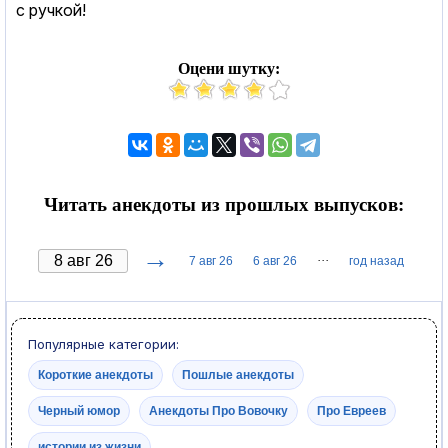
с pучкой!
Оцени шутку:
Читать анекдоты из прошлых выпусков:
→
···
7 авг 26
6 авг 26
год назад
Популярные категории:
Короткие анекдоты
Пошлые анекдоты
Черный юмор
Анекдоты Про Вовочку
Про Евреев
истории из жизни