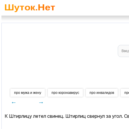
про мужа и жену
про коронавирус
про инвалидов
пр
←
→
К Штирлицу летел свинец. Штирлиц свернул за угол. С