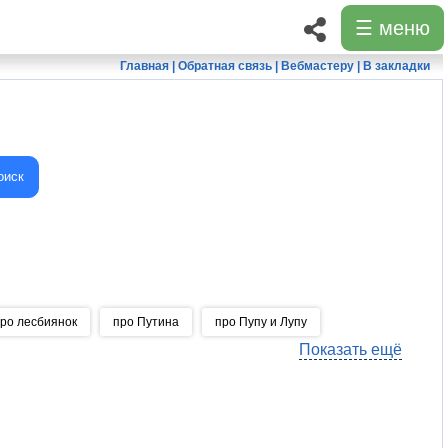
☰ меню
Главная
|
Обратная связь
|
Вебмастеру
|
В закладки
оиск
ро лесбиянок
про Путина
про Пупу и Лупу
Показать ещё