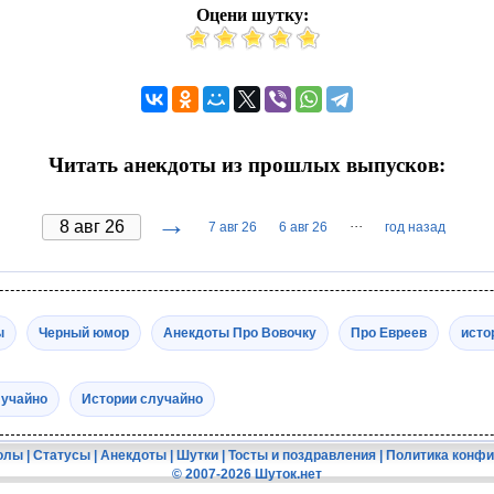
Оцени шутку:
Читать анекдоты из прошлых выпусков:
→
···
7 авг 26
6 авг 26
год назад
ы
Черный юмор
Анекдоты Про Вовочку
Про Евреев
исто
лучайно
Истории случайно
олы
|
Статусы
|
Анекдоты
|
Шутки
|
Тосты и поздравления
|
Политика конф
© 2007-2026 Шуток.нет