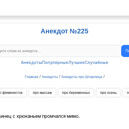
Анекдот №225
П
Поиск анекдотов
Анекдоты
Популярные
Лучшие
Случайные
/
/
/
Главная
Анекдоты
Анекдоты про Штирлица
о феминисток
про массаж
про беременных
про осень
п
винец с хрюканьем промчался мимо.