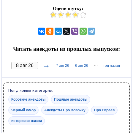
Оцени шутку:
Читать анекдоты из прошлых выпусков:
→
···
7 авг 26
6 авг 26
год назад
Популярные категории:
Короткие анекдоты
Пошлые анекдоты
Черный юмор
Анекдоты Про Вовочку
Про Евреев
истории из жизни