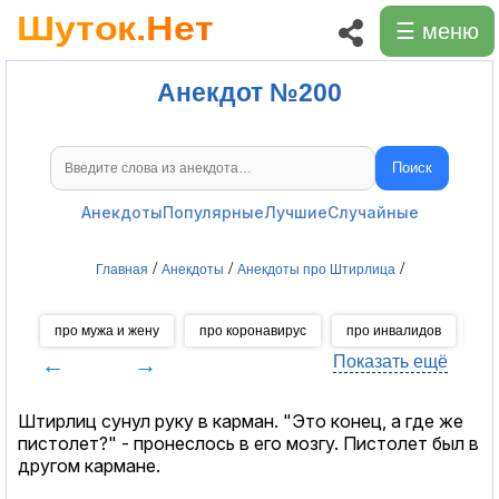
☰ меню
Анекдот №200
Поиск
Поиск анекдотов
Анекдоты
Популярные
Лучшие
Случайные
/
/
/
Главная
Анекдоты
Анекдоты про Штирлица
про мужа и жену
про коронавирус
про инвалидов
пр
←
→
Показать ещё
Штирлиц сунул руку в карман. "Это конец, а где же
пистолет?" - пронеслось в его мозгу. Пистолет был в
другом кармане.