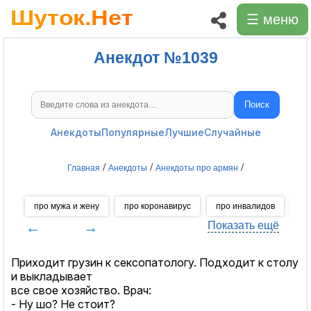
☰ меню
Анекдот №1039
Поиск
Поиск анекдотов
Анекдоты
Популярные
Лучшие
Случайные
/
/
/
Главная
Анекдоты
Анекдоты про армян
про мужа и жену
про коронавирус
про инвалидов
пр
←
→
Показать ещё
Приходит грузин к cекcопатологу. Подходит к столу
и выкладывает
все свое хозяйство. Врач:
- Ну шо? Не стоит?