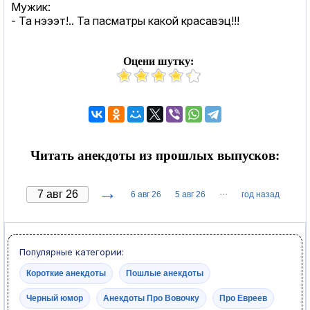
Мужик:
- Та нэээт!.. Та пасматры какой красавэц!!!
Оцени шутку:
Читать анекдоты из прошлых выпусков:
→
···
6 авг 26
5 авг 26
год назад
Популярные категории:
Короткие анекдоты
Пошлые анекдоты
Черный юмор
Анекдоты Про Вовочку
Про Евреев