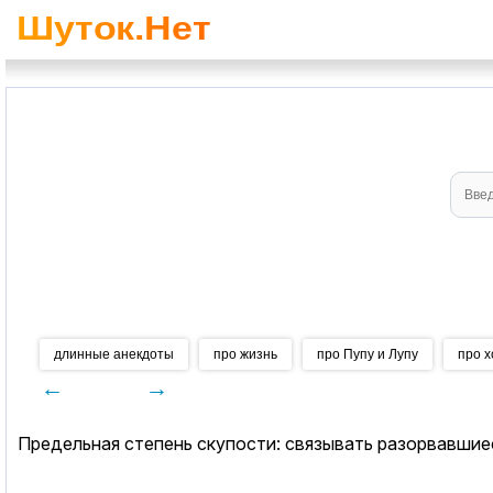
длинные анекдоты
про жизнь
про Пупу и Лупу
про х
←
→
Предельная степень скупости: связывать разорвавшиес