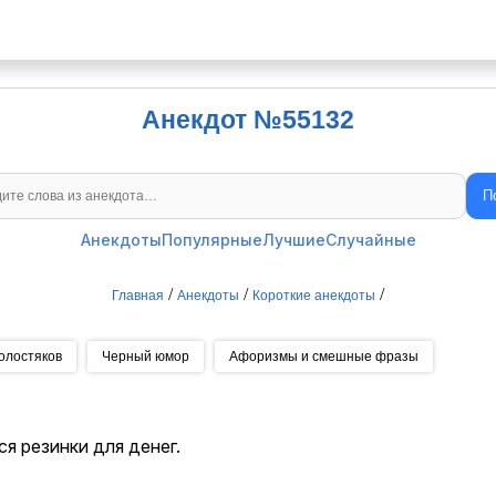
Анекдот №55132
П
Поиск анекдотов
Анекдоты
Популярные
Лучшие
Случайные
/
/
/
Главная
Анекдоты
Короткие анекдоты
олостяков
Черный юмор
Афоризмы и смешные фразы
я резинки для денег.