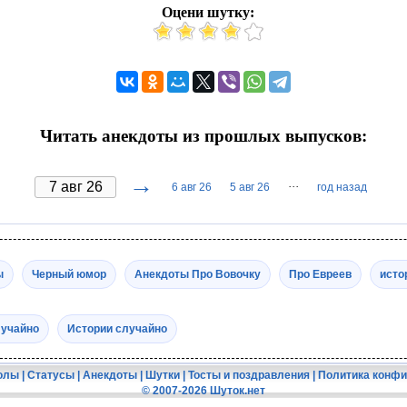
Оцени шутку:
Читать анекдоты из прошлых выпусков:
→
···
6 авг 26
5 авг 26
год назад
ы
Черный юмор
Анекдоты Про Вовочку
Про Евреев
исто
лучайно
Истории случайно
олы
|
Статусы
|
Анекдоты
|
Шутки
|
Тосты и поздравления
|
Политика конф
© 2007-2026 Шуток.нет