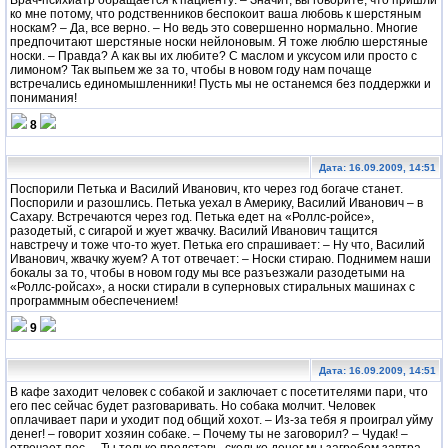
ко мне потому, что родственников беспокоит ваша любовь к шерстяным
носкам? – Да, все верно. – Но ведь это совершенно нормально. Многие
предпочитают шерстяные носки нейлоновым. Я тоже люблю шерстяные
носки. – Правда? А как вы их любите? С маслом и уксусом или просто с
лимоном? Так выпьем же за то, чтобы в новом году нам почаще
встречались единомышленники! Пусть мы не останемся без поддержки и
понимания!
8
Дата: 16.09.2009, 14:51
Поспорили Петька и Василий Иванович, кто через год богаче станет.
Поспорили и разошлись. Петька уехал в Америку, Василий Иванович – в
Сахару. Встречаются через год. Петька едет на «Роллс-ройсе»,
разодетый, с сигарой и жует жвачку. Василий Иванович тащится
навстречу и тоже что-то жует. Петька его спрашивает: – Ну что, Василий
Иванович, жвачку жуем? А тот отвечает: – Носки стираю. Поднимем наши
бокалы за то, чтобы в новом году мы все разъезжали разодетыми на
«Роллс-ройсах», а носки стирали в суперновых стиральных машинах с
программным обеспечением!
9
Дата: 16.09.2009, 14:51
В кафе заходит человек с собакой и заключает с посетителями пари, что
его пес сейчас будет разговаривать. Но собака молчит. Человек
оплачивает пари и уходит под общий хохот. – Из-за тебя я проиграл уйму
денег! – говорит хозяин собаке. – Почему ты не заговорил? – Чудак! –
отвечает пес. – Ты только представь, сколько денег мы загребем завтра.