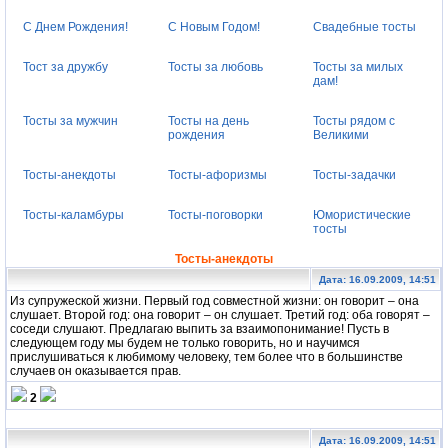
С Днем Рождения!
С Новым Годом!
Свадебные тосты
Тост за дружбу
Тосты за любовь
Тосты за милых
дам!
Тосты за мужчин
Тосты на день
Тосты рядом с
рождения
Великими
Тосты-анекдоты
Тосты-афоризмы
Тосты-задачки
Тосты-каламбуры
Тосты-поговорки
Юмористические
тосты
Тосты-анекдоты
Дата: 16.09.2009, 14:51
Из супружеской жизни. Первый год совместной жизни: он говорит – она
слушает. Второй год: она говорит – он слушает. Третий год: оба говорят –
соседи слушают. Предлагаю выпить за взаимопонимание! Пусть в
следующем году мы будем не только говорить, но и научимся
прислушиваться к любимому человеку, тем более что в большинстве
случаев он оказывается прав.
2
Дата: 16.09.2009, 14:51