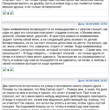
Предлагаю выпить за дружбу, пусть в новом году у нас появятся новые
верные друзья, и не только четвероногие!
6
Дата: 16.09.2009, 14:51
Один коммивояжер возвращается из командировки и с ужасом слышит, как
один из двух его попугаев повторяет сладким голосом: «Обними меня,
дорогой, обними меня, дорогой». В приступе ревности коммивояжер
задает трепку своей жене, а на следующий день уезжает по делам.
Возвратившись, он не застает попугая-доносчика на месте. На вопрос, где
он, жена отвечает, что, наверное, сгорел от любви. Тогда коммивояжер
спрашивает у второго попугая, который остался в клетке: – Скажи мне, что
произошло? – Я буду говорить, – отвечает попугай, – но только вдали от
печки и в присутствии моего адвоката. Так выпьем же за справедливость!
Пусть в новом году нам не понадобятся ни адвокаты, ни печки, а любовь к
своей половине возгорится пуще прежнего!
5
Дата: 16.09.2009, 14:51
Два приятеля встретились на улице и вспомнили своего общего друга: –
Почему ты так уверен, что Мак Грегор скуп? – Поверь мне, я знаю. На днях
он зашел ко мне в аптеку и сказал, что хочет отравиться. При этом он
спросил, нет ли у меня какого-нибудь медленно действующего препарата.
И когда я спросил его, зачем ему медленно действующий яд, знаешь, что
он ответил? Он сказал, что хотел бы успеть в аптеку, чтобы сдать пустой
пузырек. Так поднимем бокалы за то, чтобы в новом году нам пореже
встречались скупые люди, а друзья во всем стремились нам помочь!