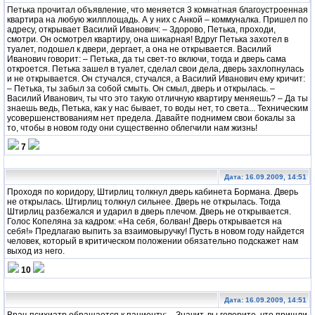
Петька прочитал объявление, что меняется 3 комнатная благоустроенная
квартира на любую жилплощадь. А у них с Анкой – коммуналка. Пришел по
адресу, открывает Василий Иванович: – Здорово, Петька, проходи,
смотри. Он осмотрел квартиру, она шикарная! Вдруг Петька захотел в
туалет, подошел к двери, дергает, а она не открывается. Василий
Иванович говорит: – Петька, да ты свет-то включи, тогда и дверь сама
откроется. Петька зашел в туалет, сделал свои дела, дверь захлопнулась
и не открывается. Он стучался, стучался, а Василий Иванович ему кричит:
– Петька, ты забыл за собой смыть. Он смыл, дверь и открылась. –
Василий Иванович, ты что это такую отличную квартиру меняешь? – Да ты
знаешь ведь, Петька, как у нас бывает, то воды нет, то света... Техническим
усовершенствованиям нет предела. Давайте поднимем свои бокалы за
то, чтобы в новом году они существенно облегчили нам жизнь!
7
Дата: 16.09.2009, 14:51
Проходя по коридору, Штирлиц толкнул дверь кабинета Бормана. Дверь
не открылась. Штирлиц толкнул сильнее. Дверь не открылась. Тогда
Штирлиц разбежался и ударил в дверь плечом. Дверь не открывается.
Голос Копеляна за кадром: «На себя, болван! Дверь открывается на
себя!» Предлагаю выпить за взаимовыручку! Пусть в новом году найдется
человек, который в критическом положении обязательно подскажет нам
выход из него.
10
Дата: 16.09.2009, 14:51
Врач-психиатр обращается к пациенту: – Значит, вы говорите, что пришли