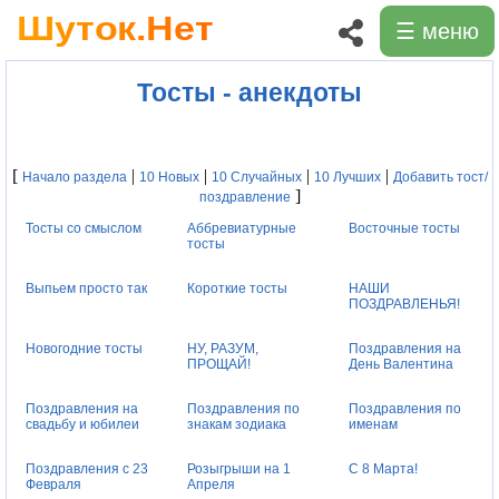
☰ меню
Тосты - анекдоты
[
|
|
|
|
Начало раздела
10 Новых
10 Случайных
10 Лучших
Добавить тост/
]
поздравление
Тосты со смыслом
Аббревиатурные
Восточные тосты
тосты
Выпьем просто так
Короткие тосты
НАШИ
ПОЗДРАВЛЕНЬЯ!
Новогодние тосты
НУ, РАЗУМ,
Поздравления на
ПРОЩАЙ!
День Валентина
Поздравления на
Поздравления по
Поздравления по
свадьбу и юбилеи
знакам зодиака
именам
Поздравления с 23
Розыгрыши на 1
С 8 Марта!
Февраля
Апреля