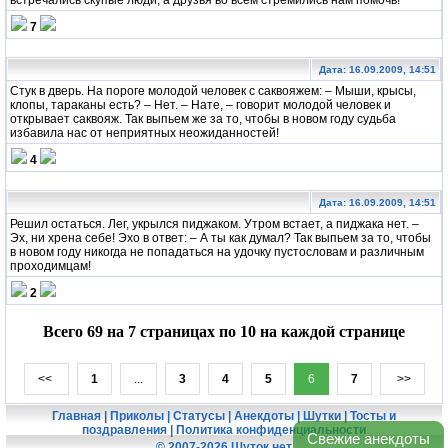
7
Дата: 16.09.2009, 14:51
Стук в дверь. На пороге молодой человек с саквояжем: – Мыши, крысы,
клопы, тараканы есть? – Нет. – Нате, – говорит молодой человек и
открывает саквояж. Так выпьем же за то, чтобы в новом году судьба
избавила нас от неприятных неожиданностей!
4
Дата: 16.09.2009, 14:51
Решил остаться. Лег, укрылся пиджаком. Утром встает, а пиджака нет. –
Эх, ни хрена себе! Эхо в ответ: – А ты как думал? Так выпьем за то, чтобы
в новом году никогда не попадаться на удочку пустословам и различным
проходимцам!
2
Всего 69 на 7 страницах по 10 на каждой странице
<<
1
...
3
4
5
6
7
>>
Главная
|
Приколы
|
Статусы
|
Анекдоты
|
Шутки
|
Тосты и
поздравления
|
Политика конфиденциальности
Свежие анекдоты
© 2007-2026 Шуток.нет