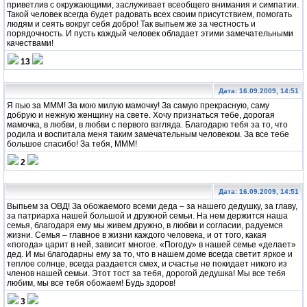
приветлив с окружающими, заслуживает всеобщего внимания и симпатии.
Такой человек всегда будет радовать всех своим присутствием, помогать
людям и сеять вокруг себя добро! Так выпьем же за честность и
порядочность. И пусть каждый человек обладает этими замечательными
качествами!
13
Дата: 16.09.2009, 14:51
Я пью за МММ! За мою милую мамочку! За самую прекрасную, саму
добрую и нежную женщину на свете. Хочу признаться тебе, дорогая
мамочка, в любви, в любви с первого взгляда. Благодарю тебя за то, что
родила и воспитала меня таким замечательным человеком. За все тебе
большое спасибо! За тебя, МММ!
2
Дата: 16.09.2009, 14:51
Выпьем за ОВД! За обожаемого всеми деда – за нашего дедушку, за главу,
за патриарха нашей большой и дружной семьи. На нем держится наша
семья, благодаря ему мы живем дружно, в любви и согласии, радуемся
жизни. Семья – главное в жизни каждого человека, и от того, какая
«погода» царит в ней, зависит многое. «Погоду» в нашей семье «делает»
дед. И мы благодарны ему за то, что в нашем доме всегда светит яркое и
теплое солнце, всегда раздается смех, и счастье не покидает никого из
членов нашей семьи. Этот тост за тебя, дорогой дедушка! Мы все тебя
любим, мы все тебя обожаем! Будь здоров!
3