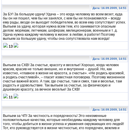
Дата: 16.09.2009, 14:51
За БУ! За большую удачу! Удача – это когда человеку во всем везет, куда
бы он ни пошел, чем бы ни занялся, с кем бы ни познакомился – всюду
ему рады, везде он выходит победителем, во всем ему сопутствует успех.
Выпьем за удачу, которая нужна всем тем, кто занимается опасным
делом: морякам, летчикам, шоферам, милиционерам, военным и т. д.
Удача нужна каждому человеку в жизни: в любви, в работе! Поэтому
выпьем за большую удачу, чтобы она сопутствовала нам всегда!
13
Дата: 16.09.2009, 14:51
Выпьем за СКВ! За счастье, красоту и веселье! Хорошо, когда человек
красив, красив не только внешне, но и внутренне – душой. Но, как
известно, «главное в жизни не красота, а счастье». «Не родись красивой,
а родись счастливой», – гласит известная поговорка. Поэтому жизненное
счастье важней всего. А там, где счастье, там и смех, там и веселье, там
радость и удовольствие. Так выпьем за счастье, за физическую и
душевную красоту, за вечное веселье! За СКВ!
11
Дата: 16.09.2009, 14:51
Выпьем за ЧП! За честность и порядочность! Это неизменные
положительные качества, которые необходимы каждому человеку для
того, чтобы добиться в жизни успеха и уважения окружающих его людей!
Тот, кто руководствуется в жизни честностью, кто порядочен, вежлив и