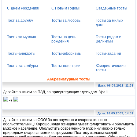
С Днем Рождения!
С Новым Годом!
Свадебные тосты
Тост за дружбу
Тосты за любовь
Тосты за милых
дам!
Тосты за мужчин
Тосты на день
Тосты рядом с
рождения
Великими
Тосты-анекдоты
Тосты-афоризмы
Тосты-задачки
Тосты-каламбуры
Тосты-поговорки
Юмористические
тосты
Аббревиатурные тосты
Дата: 06.09.2013, 11:53
Давайте выпьем за ПЗД, за присутсвующих здесь дам. Ура!!!
-7
Дата: 16.09.2009, 14:51
Давайте выпьем за ООО! За остроумных и очаровательных
обольстительниц! Хорошо, когда женщина умеет флиртовать и обольщать
мужское население. Обольстить современного мужчину можно только
природным очарованием и остроумием! Поэтому желаем каждой
современной женщине побольше очарования и остроумия! Обольщайте