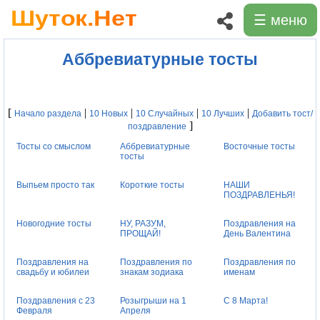
☰ меню
Аббревиатурные тосты
[
|
|
|
|
Начало раздела
10 Новых
10 Случайных
10 Лучших
Добавить тост/
]
поздравление
Тосты со смыслом
Аббревиатурные
Восточные тосты
тосты
Выпьем просто так
Короткие тосты
НАШИ
ПОЗДРАВЛЕНЬЯ!
Новогодние тосты
НУ, РАЗУМ,
Поздравления на
ПРОЩАЙ!
День Валентина
Поздравления на
Поздравления по
Поздравления по
свадьбу и юбилеи
знакам зодиака
именам
Поздравления с 23
Розыгрыши на 1
С 8 Марта!
Февраля
Апреля