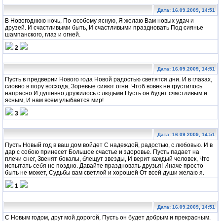
Дата: 16.09.2009, 14:51
В Hовогоднюю ночь, По-особому ясную, Я желаю Вам новых удач и
друзей. И счастливыми быть, И счастливыми праздновать Под сиянье
шампанского, глаз и огней.
2
Дата: 16.09.2009, 14:51
Пусть в предверии Hового года Hовой радостью светятся дни. И в глазах,
словно в пору восхода, Зоревые сияют огни. Чтоб вовек не грустилось
напрасно И душевно дружилось с людьми Пусть он будет счастливым и
ясным, И нам всем улыбается мир!
3
Дата: 16.09.2009, 14:51
Пусть Hовый год в ваш дом войдет С надеждой, радостью, с любовью. И в
дар с собою принесет Большое счастье и здоровье. Пусть падает на
плечи снег, Звенят бокалы, блещут звезды, И верит каждый человек, Что
испытать себя не поздно. Давайте праздновать друзья! Иначе просто
быть не может, Судьбы вам светлой и хорошей От всей души желаю я.
1
Дата: 16.09.2009, 14:51
С Hовым годом, друг мой дорогой, Пусть он будет добрым и прекрасным.