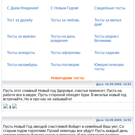
С Днем Рождения!
С Новым Годом!
Свадебные тосты
Тост за дружбу
Тосты за любовь
Тосты за милых
дам!
Тосты за мужчин
Тосты на день
Тосты рядом с
рождения
Великими
Тосты-анекдоты
Тосты-афоризмы
Тосты-задачки
Тосты-каламбуры
Тосты-поговорки
Юмористические
тосты
Новогодние тосты
Дата: 16.09.2009, 14:51
Пусть этот славный Новый год Здоровья, счастья принесет, Пусть на
работе все в ажуре, Пусть стороной обходят бури. В веселье новый год
встречайте, Но и про нас не забывайте!
3
Дата: 16.09.2009, 14:51
Пусть Новый Год звездой счастливой Войдет в семейный Ваш уют, Со
старым годом торопливо Пускай невзгоды все уйдут! Пусть каждый день
теплом согреет И много счастья принесет, И все сомнения развеет