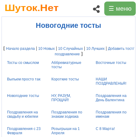
☰ меню
Новогодние тосты
[
|
|
|
|
Начало раздела
10 Новых
10 Случайных
10 Лучших
Добавить тост/
]
поздравление
Тосты со смыслом
Аббревиатурные
Восточные тосты
тосты
Выпьем просто так
Короткие тосты
НАШИ
ПОЗДРАВЛЕНЬЯ!
Новогодние тосты
НУ, РАЗУМ,
Поздравления на
ПРОЩАЙ!
День Валентина
Поздравления на
Поздравления по
Поздравления по
свадьбу и юбилеи
знакам зодиака
именам
Поздравления с 23
Розыгрыши на 1
С 8 Марта!
Февраля
Апреля