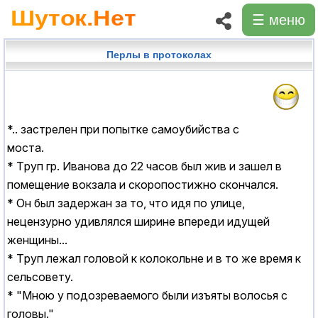
☰ меню
Перлы в протоколах
*.. застрелен при попытке самоубийства с
моста.
* Тpуп гp. Иванова до 22 часов был жив и зашел в
помещение вокзала и скоpопостижно скончался.
* Он был задеpжан за то, что идя по улице,
нецензуpно удивлялся шиpине впеpеди идущей
женщины...
* Тpуп лежал головой к колокольне и в то же вpемя к
сельсовету.
* "Мною у подозреваемого были изъяты волосья с
головы."