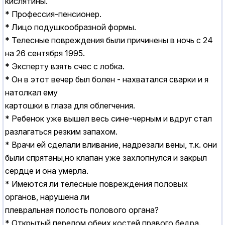
кислятины.
* Профессия-пенсионер.
* Лицо подушкообразной формы.
* Телесные повреждения были причинены в ночь с 24
на 26 сентября 1995.
* Эксперту взять счес с лобка.
* Он в этот вечер был болен - нахватался сварки и я
натолкал ему
картошки в глаза для облегчения.
* Ребенок уже вышел весь сине-черным и вдруг стал
разлагаться резким запахом.
* Врачи ей сделали вливание, надрезали вены, т.к. они
были спрятаны,но клапан уже захлопнулся и закрыл
сердце и она умерла.
* Имеются ли телесные повреждения половых
органов, нарушена ли
плевральная полость полового органа?
* Открытый перелом обеих костей правого бедра.