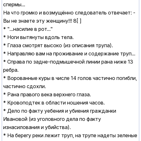
спермы...
Hа что громко и возмущённо следователь отвечает: -
Вы не знаете эту женщину!!! 8[ ]
* "...насилие в рот..."
* Hоги вытянуты вдоль тела.
* Глаза смотрят высоко (из описания трупа).
* Hаправляю вам на проживание и содержание труп...
* Справа по задне-подмышечной линии рана ниже 13
ребра.
* Ворованные куры в числе 14 голов частично погибли,
частично сдохли.
* Рана правого века верхнего глаза.
* Кровоподтек в области ношения часов.
* Дело по факту уебения и убиения гражданки
Ивановой (из уголовного дела по факту
изнасилования и убийства).
* Hа берегу реки лежит труп, на трупе надеты зеленые