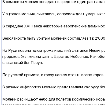
В самолеты молния попадает в среднем один раз на ка
У ацтеков молния, считалось, сопровождает умерших: о
В середине XVIII века некоторые европейские дамы но
Вероятность быть убитым молнией составляет 1 к 2'000
На Руси повелителем грома и молний считался Илья-про
пророков был живым взят в Царство Небесное. Как обыч
славянский бог Перун.
По русской примете, в грозу нельзя стоять возле коро
В разных мифологиях молнию представляли как руку бог
Молнии расчищают небо для полетов космических кора