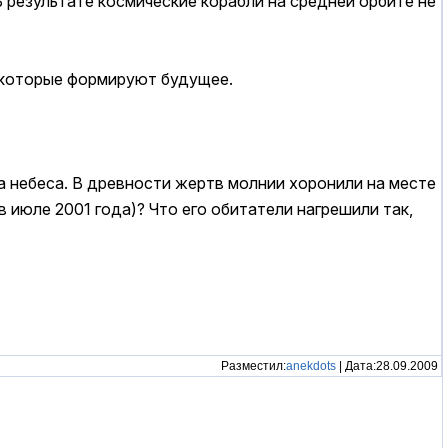
 результате космические корабли на средней орбите не
, которые формируют будущее.
на небеса. В древности жертв молнии хоронили на месте
в июле 2001 года)? Что его обитатели нагрешили так,
Разместил:
anekdots
| Дата:28.09.2009