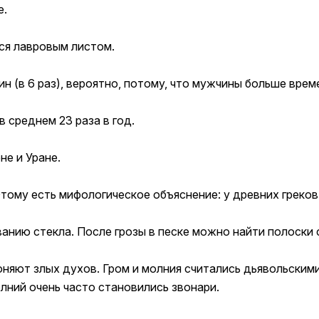
е.
ся лавровым листом.
н (в 6 раз), вероятно, потому, что мужчины больше вре
 среднем 23 раза в год.
е и Уране.
Этому есть мифологическое объяснение: у древних греко
анию стекла. После грозы в песке можно найти полоски 
оняют злых духов. Гром и молния считались дьявольскими
лний очень часто становились звонари.