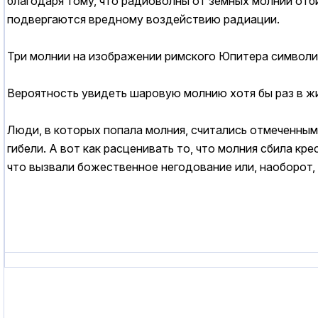
благодаря тому, что радиоволны от земных молний отби
подвергаются вредному воздействию радиации.
Три молнии на изображении римского Юпитера символи
Вероятность увидеть шаровую молнию хотя бы раз в жиз
Люди, в которых попала молния, считались отмеченными
гибели. А вот как расценивать то, что молния сбила кр
что вызвали божественное негодование или, наоборот