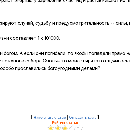
рают энергию у заряженных частиц и расталкивают их. В
зируют случай, судьбу и предусмотрительность -- силы
ни составляет 1 к 10'000.
 богом. А если они погибали, то якобы попадали прямо 
ест с купола собора Смольного монастыря (это случилось 
, особо прославились богоугодными делами?
[
|
]
Напечатать статью
Отправить другу
Рейтинг статьи