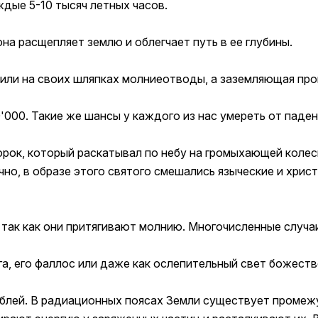
ждые 5-10 тысяч летных часов.
на расщепляет землю и облегчает путь в ее глубины.
сили на своих шляпках молниеотводы, а заземляющая пр
'000. Такие же шансы у каждого из нас умереть от паден
рок, который раскатывал по небу на громыхающей колесн
но, в образе этого святого смешались языческие и христ
в, так как они притягивают молнию. Многочисленные случ
а, его фаллос или даже как ослепительный свет божеств
блей. В радиационных поясах Земли существует промежу