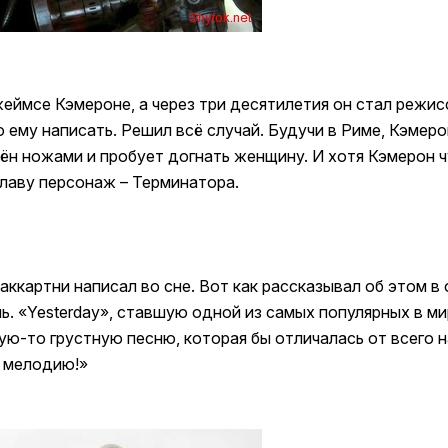
Джеймсе Кэмероне, а через три десятилетия он стал режи
о ему написать. Решил всё случай. Будучи в Риме, Кэмеро
ён ножами и пробует догнать женщину. И хотя Кэмерон ч
славу персонаж – Терминатора.
ккартни написал во сне. Вот как рассказывал об этом в 
. «Yesterday», ставшую одной из самых популярных в мир
ю-то грустную песню, которая бы отличалась от всего на
у мелодию!»