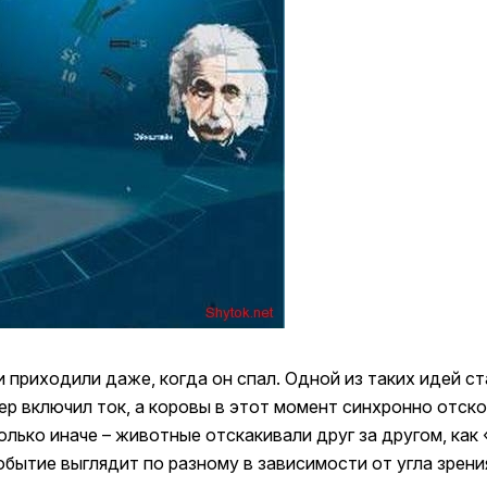
приходили даже, когда он спал. Одной из таких идей ст
ер включил ток, а коровы в этот момент синхронно отск
колько иначе – животные отскакивали друг за другом, ка
событие выглядит по разному в зависимости от угла зрен