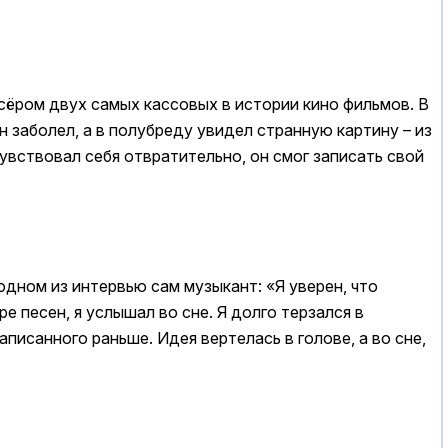
ссёром двух самых кассовых в истории кино фильмов. В
н заболел, а в полубреду увидел странную картину – из
увствовал себя отвратительно, он смог записать свой
одном из интервью сам музыкант: «Я уверен, что
е песен, я услышал во сне. Я долго терзался в
писанного раньше. Идея вертелась в голове, а во сне,